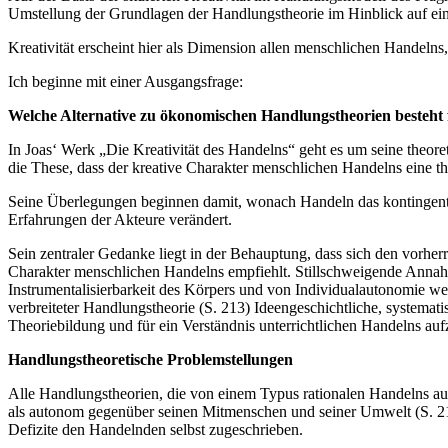
Umstellung der Grundlagen der Handlungstheorie im Hinblick auf eine
Kreativität erscheint hier als Dimension allen menschlichen Handel
Ich beginne mit einer Ausgangsfrage:
Welche Alternative zu ökonomischen Handlungstheorien besteht
In Joas‘ Werk „Die Kreativität des Handelns“ geht es um seine theor
die These, dass der kreative Charakter menschlichen Handelns eine th
Seine Überlegungen beginnen damit, wonach Handeln das kontingente Re
Erfahrungen der Akteure verändert.
Sein zentraler Gedanke liegt in der Behauptung, dass sich den vorherr
Charakter menschlichen Handelns empfiehlt. Stillschweigende Annahm
Instrumentalisierbarkeit des Körpers und von Individualautonomie w
verbreiteter Handlungstheorie (S. 213) Ideengeschichtliche, system
Theoriebildung und für ein Verständnis unterrichtlichen Handelns auf
Handlungstheoretische Problemstellungen
Alle Handlungstheorien, die von einem Typus rationalen Handelns aus
als autonom gegenüber seinen Mitmenschen und seiner Umwelt (S. 216/2
Defizite den Handelnden selbst zugeschrieben.