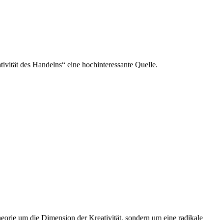
tivität des Handelns“ eine hochinteressante Quelle.
eorie um die Dimension der Kreativität, sondern um eine radikale