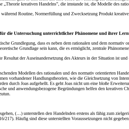
 „Theorie kreativen Handelns”, die imstande ist, die Modelle des rat
ns, während Routine, Normerfüllung und Zwecksetzung Produkt kreative
 für die Untersuchung unterrichtlicher Phänomene und ihrer Ler
etische Grundlegung, dass es neben dem rationalen und dem normativ o
eoretische Grundlage sein kann, die es ermöglicht, zentrale Phänomene 
sultat der Auseinandersetzung des Akteurs in der Situation ist und da
schenden Modellen des rationalen und des normativ orientierten Handelns
en vorhandener Handlungstheorien, wie die Gleichsetzung von Intentio
erden durch Joas aufgehellt. Es geht Joas nicht um eine bloße Erweite
atische und anwendungsbezogene Begründungen helfen den kreativen Ch
zutun.
gehen, (…) unterstellen den Handelnden erstens als fähig zum zielgeric
17). Häufig sind diese unterstellten Voraussetzungen nicht gegeben, d